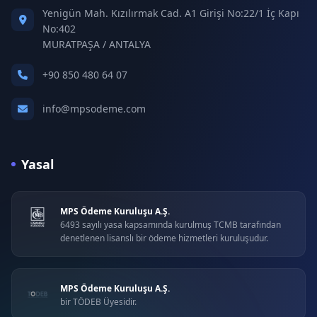
Yenigün Mah. Kızılırmak Cad. A1 Girişi No:22/1 İç Kapı
No:402
MURATPAŞA / ANTALYA
+90 850 480 64 07
info@mpsodeme.com
Yasal
MPS Ödeme Kuruluşu A.Ş.
6493 sayılı yasa kapsamında kurulmuş TCMB tarafından
denetlenen lisanslı bir ödeme hizmetleri kuruluşudur.
MPS Ödeme Kuruluşu A.Ş.
bir TÖDEB Üyesidir.